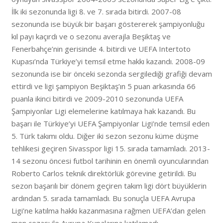
İlk iki sezonunda ligi 8. ve 7. sırada bitirdi. 2007-08
sezonunda ise büyük bir başarı göstererek şampiyonluğu
kıl payı kaçırdı ve o sezonu averajla Beşiktaş ve
Fenerbahçe’nin gerisinde 4. bitirdi ve UEFA Intertoto
Kupası’nda Türkiye’yi temsil etme hakkı kazandı. 2008-09
sezonunda ise bir önceki sezonda sergilediği grafiği devam
ettirdi ve ligi şampiyon Beşiktaş’ın 5 puan arkasında 66
puanla ikinci bitirdi ve 2009-2010 sezonunda UEFA
Şampiyonlar Ligi elemelerine katılmaya hak kazandı. Bu
başarı ile Türkiye’yi UEFA Şampiyonlar Ligi’nde temsil eden
5. Türk takımı oldu. Diğer iki sezon sezonu küme düşme
tehlikesi geçiren Sivasspor ligi 15. sırada tamamladı. 2013-
14 sezonu öncesi futbol tarihinin en önemli oyuncularından
Roberto Carlos teknik direktörlük görevine getirildi. Bu
sezon başarılı bir dönem geçiren takım ligi dört büyüklerin
ardından 5. sırada tamamladı. Bu sonuçla UEFA Avrupa
Ligi’ne katılma hakkı kazanmasına rağmen UEFA’dan gelen