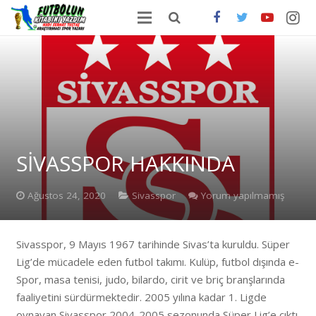
ANA SAYFA
HAKKIMDA
ONLİNE SATIŞ
FUTBOLDA GÜNCEL HABERLER
SİVASSPOR HAKKINDA
İLETİŞİM
Ağustos 24, 2020
Sivasspor
Yorum yapılmamış
Sivasspor, 9 Mayıs 1967 tarihinde Sivas’ta kuruldu. Süper
Lig’de mücadele eden futbol takımı. Kulüp, futbol dışında e-
Spor, masa tenisi, judo, bilardo, cirit ve briç branşlarında
faaliyetini sürdürmektedir. 2005 yılına kadar 1. Ligde
oynayan Sivasspor 2004-2005 sezonunda Süper Lig’e çıktı.