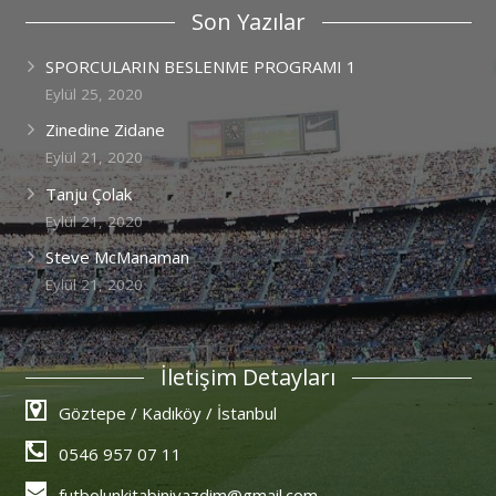
Son Yazılar
SPORCULARIN BESLENME PROGRAMI 1
Eylül 25, 2020
Zinedine Zidane
Eylül 21, 2020
Tanju Çolak
Eylül 21, 2020
Steve McManaman
Eylül 21, 2020
İletişim Detayları
Göztepe / Kadıköy / İstanbul
0546 957 07 11
futbolunkitabiniyazdim@gmail.com