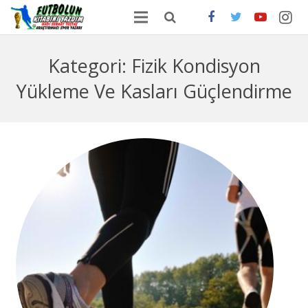
ANA SAYFA
Kategori:
Fizik Kondisyon
HAKKIMDA
Yükleme Ve Kasları Güçlendirme
ONLİNE SATIŞ
FUTBOLDA GÜNCEL HABERLER
İLETİŞİM