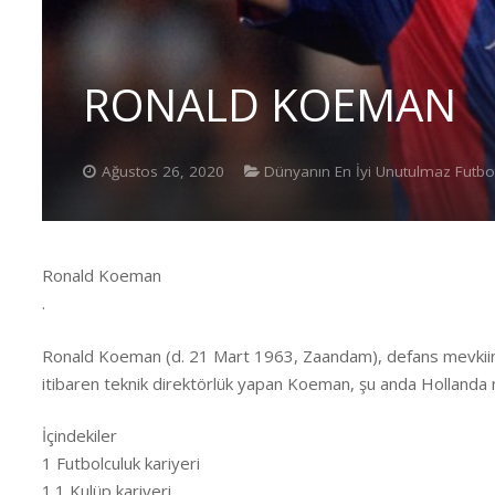
RONALD KOEMAN
Ağustos 26, 2020
Dünyanın En İyi Unutulmaz Futbol
Ronald Koeman
.
Ronald Koeman (d. 21 Mart 1963, Zaandam), defans mevkiinde 
itibaren teknik direktörlük yapan Koeman, şu anda Hollanda mil
İçindekiler
1 Futbolculuk kariyeri
1.1 Kulüp kariyeri