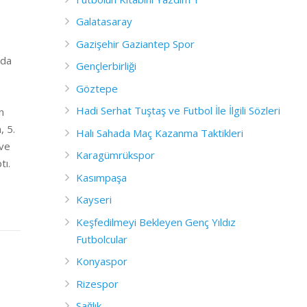
Galatasaray
Gazişehir Gaziantep Spor
nda
Gençlerbirliği
Göztepe
Hadi Serhat Tuştaş ve Futbol İle İlgili Sözleri
n
, 5.
Halı Sahada Maç Kazanma Taktikleri
 ve
Karagümrükspor
tı.
Kasımpaşa
Kayseri
Keşfedilmeyi Bekleyen Genç Yıldız
Futbolcular
Konyaspor
Rizespor
Sağlık