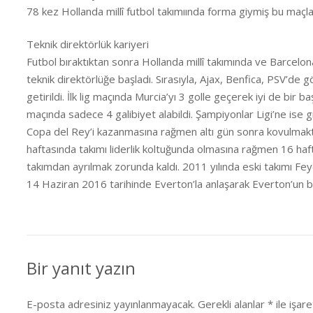
78 kez Hollanda millî futbol takımıında forma giymiş bu maçla
Teknik direktörlük kariyeri
Futbol bıraktıktan sonra Hollanda millî takımında ve Barcelo
teknik direktörlüğe başladı. Sırasıyla, Ajax, Benfica, PSV’de
getirildi. İlk lig maçında Murcia’yı 3 golle geçerek iyi de bir 
maçında sadece 4 galibiyet alabildi. Şampiyonlar Ligi’ne ise 
Copa del Rey’i kazanmasına rağmen altı gün sonra kovulmakta
haftasında takımı liderlik koltuğunda olmasına rağmen 16 h
takımdan ayrılmak zorunda kaldı. 2011 yılında eski takımı Fey
14 Haziran 2016 tarihinde Everton’la anlaşarak Everton’un b
Bir yanıt yazın
E-posta adresiniz yayınlanmayacak.
Gerekli alanlar
*
ile işar