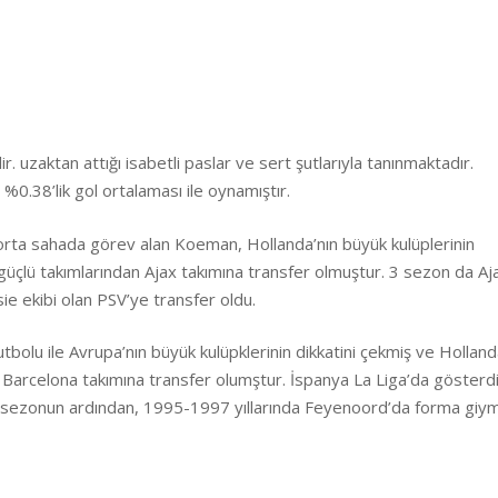
ir. uzaktan attığı isabetli paslar ve sert şutlarıyla tanınmaktadır.
0.38’lik gol ortalaması ile oynamıştır.
 orta sahada görev alan Koeman, Hollanda’nın büyük kulüplerinin
 güçlü takımlarından Ajax takımına transfer olmuştur. 3 sezon da Aj
 ekibi olan PSV’ye transfer oldu.
futbolu ile Avrupa’nın büyük kulüpklerinin dikkatini çekmiş ve Hollanda
 Barcelona takımına transfer olumştur. İspanya La Liga’da gösterdi
sezonun ardından, 1995-1997 yıllarında Feyenoord’da forma giym