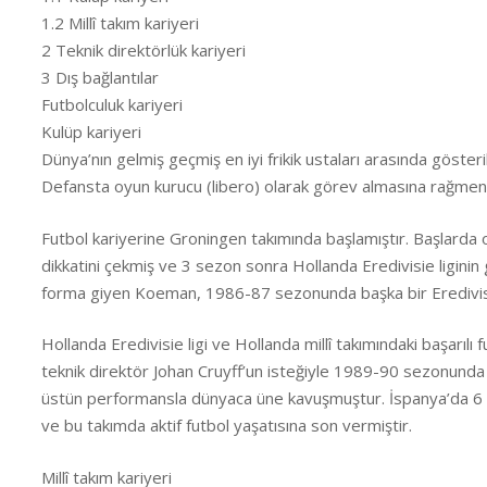
1.2 Millî takım kariyeri
2 Teknik direktörlük kariyeri
3 Dış bağlantılar
Futbolculuk kariyeri
Kulüp kariyeri
Dünya’nın gelmiş geçmiş en iyi frikik ustaları arasında gösteril
Defansta oyun kurucu (libero) olarak görev almasına rağmen %
Futbol kariyerine Groningen takımında başlamıştır. Başlarda
dikkatini çekmiş ve 3 sezon sonra Hollanda Eredivisie liginin
forma giyen Koeman, 1986-87 sezonunda başka bir Eredivisie
Hollanda Eredivisie ligi ve Hollanda millî takımındaki başarılı 
teknik direktör Johan Cruyff’un isteğiyle 1989-90 sezonunda
üstün performansla dünyaca üne kavuşmuştur. İspanya’da 6 
ve bu takımda aktif futbol yaşatısına son vermiştir.
Millî takım kariyeri