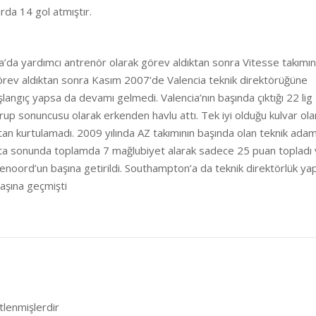
rda 14 gol atmıştır.
na’da yardımcı antrenör olarak görev aldıktan sonra Vitesse takımı
 görev aldıktan sonra Kasım 2007’de Valencia teknik direktörüğüne
başlangıç yapsa da devamı gelmedi. Valencia’nın başında çıktığı 22 lig
grup sonuncusu olarak erkenden havlu attı. Tek iyi olduğu kulvar ola
n kurtulamadı. 2009 yılında AZ takımının başında olan teknik adam
afta sonunda toplamda 7 mağlubiyet alarak sadece 25 puan topladı
enoord’un başına getirildi. Southampton’a da teknik direktörlük yap
aşına geçmişti
etlenmişlerdir