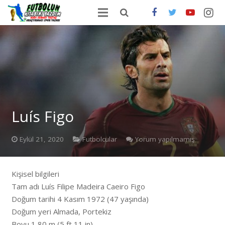
ANA SAYFA
HAKKIMDA
ONLİNE SATIŞ
FUTBOLDA GÜNCEL HABERLER
Luís Figo
İLETİŞİM
Eylül 21, 2020
Futbolcular
Yorum yapılmamış
Kişisel bilgileri
Tam adı Luís Filipe Madeira Caeiro Figo
Doğum tarihi 4 Kasım 1972 (47 yaşında)
Doğum yeri Almada, Portekiz
Boyu 1,80 m (5 ft 11 in)