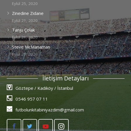
Eylül 25, 2020
Zinedine Zidane
Eylül 21, 2020
Tanju Çolak
Eylül 21, 2020
Steve McManaman
Eylül 21, 2020
İletişim Detayları
Göztepe / Kadıköy / İstanbul
0546 957 07 11
futbolunkitabiniyazdim@gmail.com