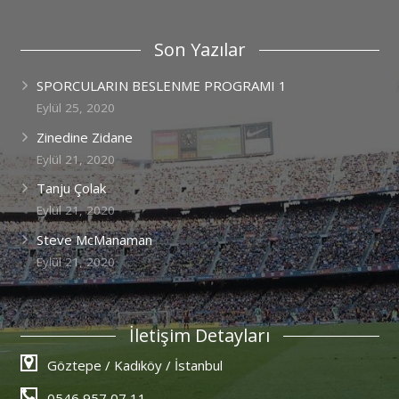
Son Yazılar
SPORCULARIN BESLENME PROGRAMI 1
Eylül 25, 2020
Zinedine Zidane
Eylül 21, 2020
Tanju Çolak
Eylül 21, 2020
Steve McManaman
Eylül 21, 2020
İletişim Detayları
Göztepe / Kadıköy / İstanbul
0546 957 07 11