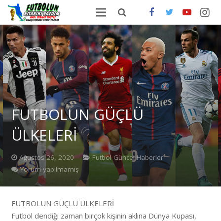
ANA SAYFA
HAKKIMDA
ONLİNE SATIŞ
FUTBOLDA GÜNCEL HABERLER
FUTBOLUN GÜÇLÜ
İLETİŞİM
ÜLKELERİ
Ağustos 26, 2020
Futbol Güncel Haberler
Yorum yapılmamış
FUTBOLUN GÜÇLÜ ÜLKELERİ
Futbol dendiği zaman birçok kişinin aklına Dünya Kupası,