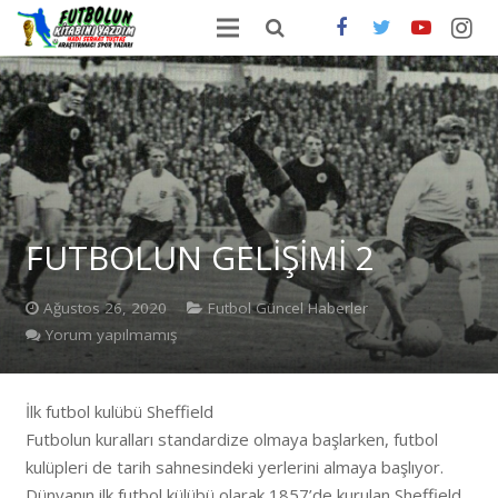
ANA SAYFA
HAKKIMDA
ONLİNE SATIŞ
FUTBOLDA GÜNCEL HABERLER
FUTBOLUN GELİŞİMİ 2
İLETİŞİM
Ağustos 26, 2020
Futbol Güncel Haberler
Yorum yapılmamış
İlk futbol kulübü Sheffield
Futbolun kuralları standardize olmaya başlarken, futbol
kulüpleri de tarih sahnesindeki yerlerini almaya başlıyor.
Dünyanın ilk futbol külübü olarak 1857’de kurulan Sheffield