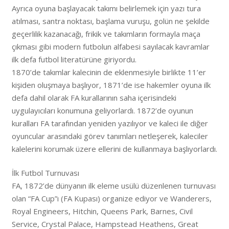
Ayrıca oyuna başlayacak takımı belirlemek için yazı tura
atılması, santra noktası, başlama vuruşu, golün ne şekilde
geçerlilik kazanacağı, frikik ve takımların formayla maça
çıkması gibi modern futbolun alfabesi sayılacak kavramlar
ilk defa futbol literatürüne giriyordu.
1870’de takımlar kalecinin de eklenmesiyle birlikte 11’er
kişiden oluşmaya başlıyor, 1871’de ise hakemler oyuna ilk
defa dahil olarak FA kurallarının saha içerisindeki
uygulayıcıları konumuna geliyorlardı. 1872’de oyunun
kuralları FA tarafından yeniden yazılıyor ve kaleci ile diğer
oyuncular arasındaki görev tanımları netleşerek, kaleciler
kalelerini korumak üzere ellerini de kullanmaya başlıyorlardı.
İlk Futbol Turnuvası
FA, 1872’de dünyanın ilk eleme usülü düzenlenen turnuvası
olan “FA Cup”ı (FA Kupası) organize ediyor ve Wanderers,
Royal Engineers, Hitchin, Queens Park, Barnes, Civil
Service, Crystal Palace, Hampstead Heathens, Great