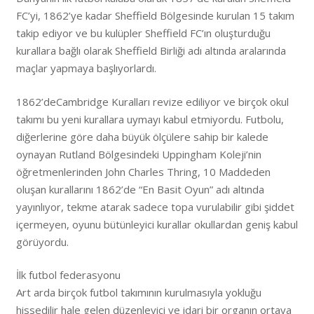
FC’yi, 1862’ye kadar Sheffield Bölgesinde kurulan 15 takım
takip ediyor ve bu kulüpler Sheffield FC’ın oluşturduğu
kurallara bağlı olarak Sheffield Birliği adı altında aralarında
maçlar yapmaya başlıyorlardı.
1862’deCambridge Kuralları revize ediliyor ve birçok okul
takımı bu yeni kurallara uymayı kabul etmiyordu. Futbolu,
diğerlerine göre daha büyük ölçülere sahip bir kalede
oynayan Rutland Bölgesindeki Uppingham Koleji’nin
öğretmenlerinden John Charles Thring, 10 Maddeden
oluşan kurallarını 1862’de “En Basit Oyun” adı altında
yayınlıyor, tekme atarak sadece topa vurulabilir gibi şiddet
içermeyen, oyunu bütünleyici kurallar okullardan geniş kabul
görüyordu.
İlk futbol federasyonu
Art arda birçok futbol takımının kurulmasıyla yokluğu
hissedilir hale gelen düzenleyici ve idari bir organın ortaya