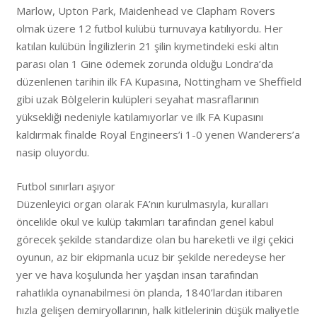
Marlow, Upton Park, Maidenhead ve Clapham Rovers
olmak üzere 12 futbol kulübü turnuvaya katılıyordu. Her
katılan kulübün İngilizlerin 21 şilin kıymetindeki eski altın
parası olan 1 Gine ödemek zorunda olduğu Londra’da
düzenlenen tarihin ilk FA Kupasına, Nottingham ve Sheffield
gibi uzak Bölgelerin kulüpleri seyahat masraflarının
yüksekliği nedeniyle katılamıyorlar ve ilk FA Kupasını
kaldırmak finalde Royal Engineers’i 1-0 yenen Wanderers’a
nasip oluyordu.
Futbol sınırları aşıyor
Düzenleyici organ olarak FA’nın kurulmasıyla, kuralları
öncelikle okul ve kulüp takımları tarafından genel kabul
görecek şekilde standardize olan bu hareketli ve ilgi çekici
oyunun, az bir ekipmanla ucuz bir şekilde neredeyse her
yer ve hava koşulunda her yaşdan insan tarafından
rahatlıkla oynanabilmesi ön planda, 1840’lardan itibaren
hızla gelişen demiryollarının, halk kitlelerinin düşük maliyetle