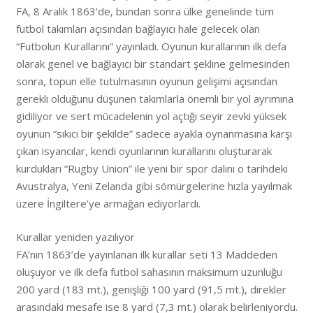
FA, 8 Aralık 1863’de, bundan sonra ülke genelinde tüm
futbol takımları açısından bağlayıcı hale gelecek olan
“Futbolun Kurallarını” yayınladı. Oyunun kurallarının ilk defa
olarak genel ve bağlayıcı bir standart şekline gelmesinden
sonra, topun elle tutulmasının oyunun gelişimi açısından
gerekli olduğunu düşünen takımlarla önemli bir yol ayrımına
gidiliyor ve sert mücadelenin yol açtığı seyir zevki yüksek
oyunun “sıkıcı bir şekilde” sadece ayakla oynanmasına karşı
çıkan isyancılar, kendi oyunlarının kurallarını oluşturarak
kurdukları “Rugby Union” ile yeni bir spor dalını o tarihdeki
Avustralya, Yeni Zelanda gibi sömürgelerine hızla yayılmak
üzere İngiltere’ye armağan ediyorlardı.
Kurallar yeniden yazılıyor
FA’nın 1863’de yayınlanan ilk kurallar seti 13 Maddeden
oluşuyor ve ilk defa futbol sahasının maksimum uzunluğu
200 yard (183 mt.), genişliği 100 yard (91,5 mt.), direkler
arasındaki mesafe ise 8 yard (7,3 mt.) olarak belirleniyordu.