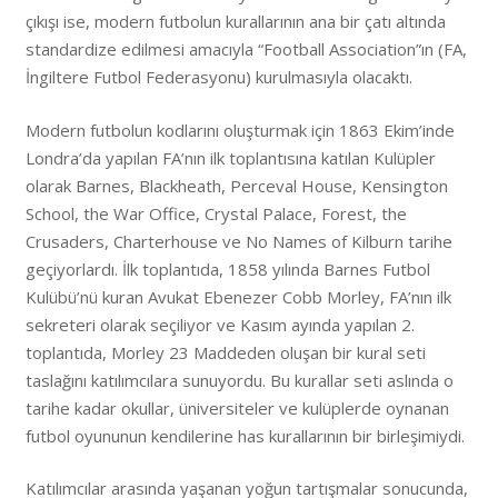
çıkışı ise, modern futbolun kurallarının ana bir çatı altında
standardize edilmesi amacıyla “Football Association”ın (FA,
İngiltere Futbol Federasyonu) kurulmasıyla olacaktı.
Modern futbolun kodlarını oluşturmak için 1863 Ekim’inde
Londra’da yapılan FA’nın ilk toplantısına katılan Kulüpler
olarak Barnes, Blackheath, Perceval House, Kensington
School, the War Office, Crystal Palace, Forest, the
Crusaders, Charterhouse ve No Names of Kilburn tarihe
geçiyorlardı. İlk toplantıda, 1858 yılında Barnes Futbol
Kulübü’nü kuran Avukat Ebenezer Cobb Morley, FA’nın ilk
sekreteri olarak seçiliyor ve Kasım ayında yapılan 2.
toplantıda, Morley 23 Maddeden oluşan bir kural seti
taslağını katılımcılara sunuyordu. Bu kurallar seti aslında o
tarihe kadar okullar, üniversiteler ve kulüplerde oynanan
futbol oyununun kendilerine has kurallarının bir birleşimiydi.
Katılımcılar arasında yaşanan yoğun tartışmalar sonucunda,