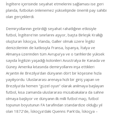
İngiltere içerisinde seyahat etmelerini sağlaması ise geri
planda, futbolun önlenemez yükselişinde önemli pay sahibi
olan gerçeklerdi.
Demiryollarının getirdiği seyahat rahatlığının etkisiyle
futbol, İngiltere’nin sınırlarını aşıyor, başta Birleşik Krallığı
oluşturan İskoçya, İrlanda, Galler olmak üzere İngiliz
denizcilerinin de katkısıyla Fransa, İspanya, İtalya ve
Almanya üzerinden tüm Avrupa’ya ve o tarihlerde yüksek
sayıda İngilizin yaşadığı kolonileri Avustralya ile Kanada ve
Güney Amerika kıtasında demiryollarını inşa ettikleri
Arjantin ile Brezilya’dan dünyanın dört bir köşesine hızla
yayılıyordu. Uluslararası arenaya hızlı bir giriş yapan ve
Brezilya’da hemen “güzel oyun” olarak anılmaya başlayan
futbol, kısa zamanda uluslararası müsabakalara da sahne
olmaya başlıyor ve dünyanın ilk milli futbol maçı, futbol
topunun boyutunun FA tarafından standardize olduğu yıl
olan 1872’de, İskoçya’daki Quenns Park’da, İskoçya –