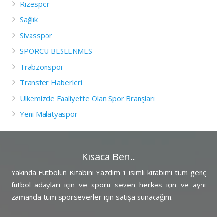
Rizespor
Sağlık
Sivasspor
SPORCU BESLENMESİ
Trabzonspor
Transfer Haberleri
Ülkemizde Faaliyette Olan Spor Branşları
Yeni Malatyaspor
Kısaca Ben..
Yakında Futbolun Kitabını Yazdım 1 isimli kitabımı tüm genç
futbol adayları için ve sporu seven herkes için ve aynı
zamanda tüm sporseverler için satışa sunacağım.