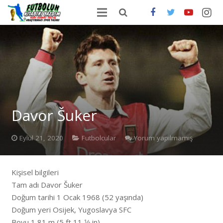
ANA SAYFA
HAKKIMDA
ONLİNE SATIŞ
FUTBOLDA GÜNCEL HABERLER
Davor Šuker
İLETİŞİM
Eylül 21, 2020
Futbolcular
Yorum yapılmamış
Kişisel bilgileri
Tam adı Davor Šuker
Doğum tarihi 1 Ocak 1968 (52 yaşında)
Doğum yeri Osijek, Yugoslavya SFC
Boyu 1,81 m (5 ft 11 1⁄2 in)