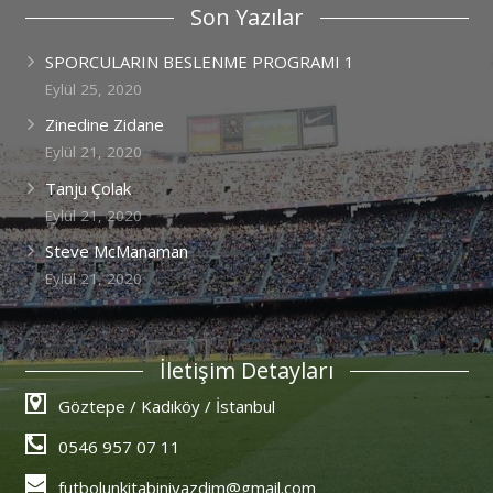
Son Yazılar
SPORCULARIN BESLENME PROGRAMI 1
Eylül 25, 2020
Zinedine Zidane
Eylül 21, 2020
Tanju Çolak
Eylül 21, 2020
Steve McManaman
Eylül 21, 2020
İletişim Detayları
Göztepe / Kadıköy / İstanbul
0546 957 07 11
futbolunkitabiniyazdim@gmail.com