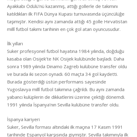
Ayakkabı Ödülü’nü kazanmış, attığı gollerle de takımını
katıldıkları ilk FIFA Dünya Kupası turnuvasında üçüncülüğe
taşımıştır. Kendisi aynı zamanda attığı 45 golle Hırvatistan
millî futbol takımı tarihinin en çok gol atan oyuncusudur.
İlk yılları
Suker profesyonel futbol hayatına 1984 yılında, doğduğu
kasaba olan Osijek’te NK Osijek kulübünde başladı. Daha
sonra 1989 yılında Dinamo Zagreb kulübüne transfer oldu
ve burada iki sezon oynadı. 60 maçta 34 gol kaydetti.
Burada gösterdiği üstün performans sayesinde
Yugoslavya millî futbol takımına çağrıldı. Bu aynı zamanda
yabancı kulüplerin de dikkatlerini üzerine çektiği dönemdi.
1991 yılında İspanya’nın Sevilla kulübüne transfer oldu.
İspanya kariyeri
Suker, Sevilla forması altındaki ilk maçına 17 Kasım 1991
tarihinde Espanyol karşısında giymiştir. Sevilla takımınyla ilk