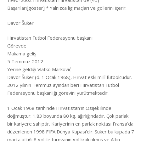
1990-2002 Hırvatistan Hırvatistan 69 (45)
Başarıları[göster] * Yalnızca lig maçları ve gollerini içerir.
Davor Šuker
Hırvatistan Futbol Federasyonu başkanı
Görevde
Makama geliş
5 Temmuz 2012
Yerine geldiği Vlatko Marković
Davor Šuker (d. 1 Ocak 1968), Hırvat eski millî futbolcudur.
2012 yılının Temmuz ayından beri Hırvatistan Futbol
Federasyonu başkanlığı görevini yürütmektedir.
1 Ocak 1968 tarihinde Hırvatistan’ın Osijek ilinde
doğmuştur. 1.83 boyunda 80 kg. ağırlığındadır. Çok parlak
bir kariyere sahiptir. Kariyerinin en parlak noktası Fransa’da
düzenlenen 1998 FIFA Dünya Kupası’dır. Suker bu kupada 7
maçta attığı 6 gol ile turnvanın gol kralı olmuş ve Altın