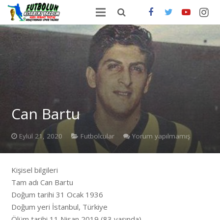
ANA SAYFA
HAKKIMDA
ONLİNE SATIŞ
FUTBOLDA GÜNCEL HABERLER
Can Bartu
İLETİŞİM
Eylül 21, 2020
Futbolcular
Yorum yapılmamış
Kişisel bilgileri
Tam adı Can Bartu
Doğum tarihi 31 Ocak 1936
Doğum yeri İstanbul, Türkiye
Ölüm tarihi 11 Nisan 2019 (83 yaşında)