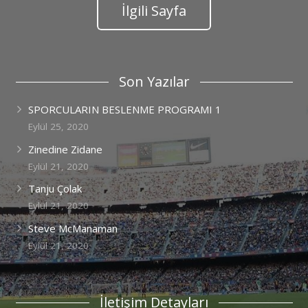
İlgili Sayfa
Son Yazılar
SPORCULARIN BESLENME PROGRAMI 1
Eylül 25, 2020
Zinedine Zidane
Eylül 21, 2020
Tanju Çolak
Eylül 21, 2020
Steve McManaman
Eylül 21, 2020
İletişim Detayları