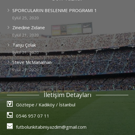
SPORCULARIN BESLENME PROGRAMI 1
Eylül 25, 2020
Zinedine Zidane
Eylül 21, 2020
Tanju Çolak
Eylül 21, 2020
Steve McManaman
Eylül 21, 2020
İletişim Detayları
Göztepe / Kadıköy / İstanbul
0546 957 07 11
futbolunkitabiniyazdim@gmail.com