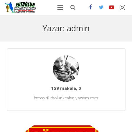
ANA SAYFA
Yazar:
admin
HAKKIMDA
ONLİNE SATIŞ
FUTBOLDA GÜNCEL HABERLER
İLETİŞİM
Yorum
159 makale, 0
https://futbolunkitabiniyazdim.com