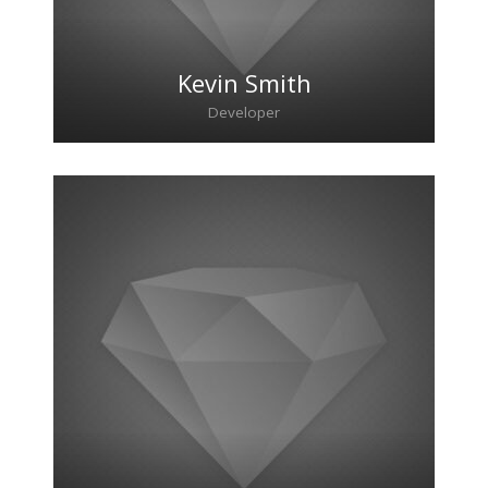
Kevin Smith
Developer
Lorem ipsum dolor sit amet, consectetur
adipiscing elit. Morbi sagittis, sem quis
lacinia faucibus, orci ipsum gravida tortor.