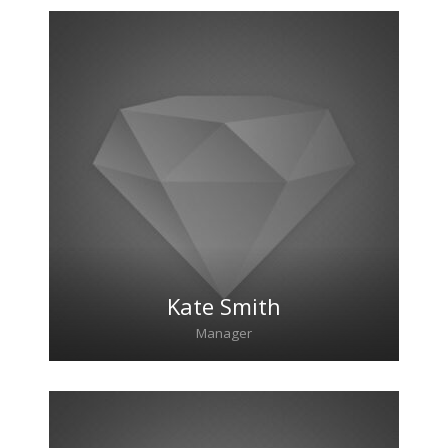
Lorem ipsum dolor sit amet, consectetur
adipiscing elit. Morbi sagittis, sem quis
lacinia faucibus, orci ipsum gravida tortor.
Kate Smith
Manager