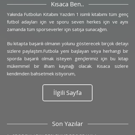
Kısaca Ben..
Yakında Futbolun Kitabını Yazdım 1 isimli kitabımı tüm genç
futbol adayları için ve sporu seven herkes için ve aynı
Lorem ipsum dolor sit amet, consectetur
zamanda tüm sporseverler için satışa sunacağım.
adipiscing elit. Morbi sagittis, sem quis
Bu kitapta başarılı olmanın yolunu gösterecek birçok detayı
lacinia faucibus, orci ipsum gravida tortor.
sizlere paylaştım.Futbola yeni başlayan veya herhangi bir
sporda başarılı olmak isteyen gençlerimiz için bu kitap
mükemmel bir ilham kaynağı olacak. Kısaca sizlere
kendimden bahsetmek istiyorum,
İlgili Sayfa
Son Yazılar