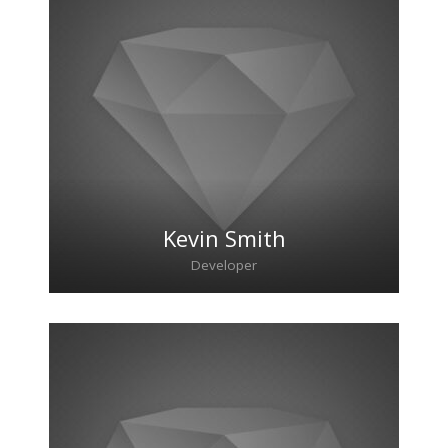
Lorem ipsum dolor sit amet, consectetur
adipiscing elit. Morbi sagittis, sem quis
lacinia faucibus, orci ipsum gravida tortor.
Kevin Smith
Developer