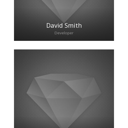
David Smith
Developer
Lorem ipsum dolor sit amet, consectetur
adipiscing elit. Morbi sagittis, sem quis
lacinia faucibus, orci ipsum gravida tortor.