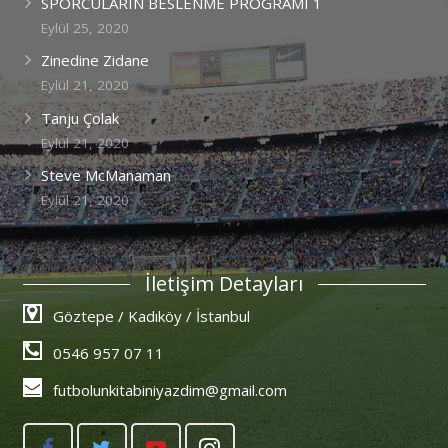
SPORCULARIN BESLENME PROGRAMI 1
Eylül 25, 2020
Zinedine Zidane
Eylül 21, 2020
Tanju Çolak
Eylül 21, 2020
Steve McManaman
Eylül 21, 2020
İletişim Detayları
Göztepe / Kadıköy / İstanbul
0546 957 07 11
futbolunkitabiniyazdim@gmail.com