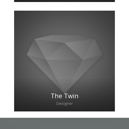
Lorem ipsum dolor sit amet, consectetur
adipiscing elit. Morbi sagittis, sem quis
lacinia faucibus, orci ipsum gravida tortor.
The Twin
Designer