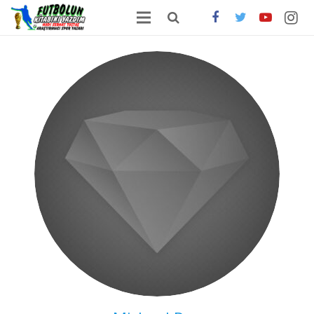
ANA SAYFA
HAKKIMDA
ONLİNE SATIŞ
FUTBOLDA GÜNCEL HABERLER
İLETİŞİM