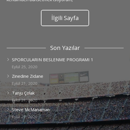
İlgili Sayfa
Son Yazılar
SPORCULARIN BESLENME PROGRAMI 1
Eylül 25, 2020
Zinedine Zidane
Eylül 21, 2020
Tanju Çolak
Eylül 21, 2020
Steve McManaman
Eylül 21, 2020