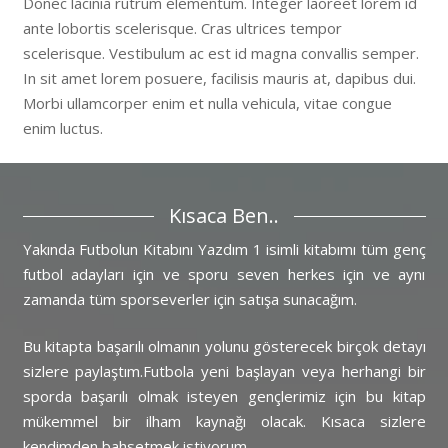
Donec lacinia rutrum elementum. Integer laoreet lorem id
ante lobortis scelerisque. Cras ultrices tempor
scelerisque. Vestibulum ac est id magna convallis semper.
In sit amet lorem posuere, facilisis mauris at, dapibus dui.
Morbi ullamcorper enim et nulla vehicula, vitae congue
enim luctus.
Kısaca Ben..
Yakında Futbolun Kitabını Yazdım 1 isimli kitabımı tüm genç
futbol adayları için ve sporu seven herkes için ve aynı
zamanda tüm sporseverler için satışa sunacağım.
Bu kitapta başarılı olmanın yolunu gösterecek birçok detayı
sizlere paylaştım.Futbola yeni başlayan veya herhangi bir
sporda başarılı olmak isteyen gençlerimiz için bu kitap
mükemmel bir ilham kaynağı olacak. Kısaca sizlere
kendimden bahsetmek istiyorum,