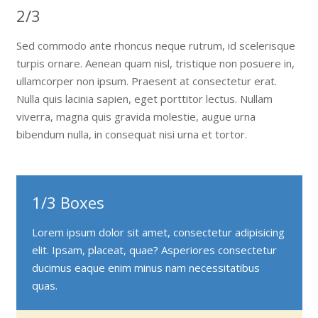
2/3
Sed commodo ante rhoncus neque rutrum, id scelerisque
turpis ornare. Aenean quam nisl, tristique non posuere in,
ullamcorper non ipsum. Praesent at consectetur erat.
Nulla quis lacinia sapien, eget porttitor lectus. Nullam
viverra, magna quis gravida molestie, augue urna
bibendum nulla, in consequat nisi urna et tortor.
1/3 Boxes
Lorem ipsum dolor sit amet, consectetur adipisicing
elit. Ipsam, placeat, quae? Asperiores consectetur
ducimus eaque enim minus nam necessitatibus
quas.