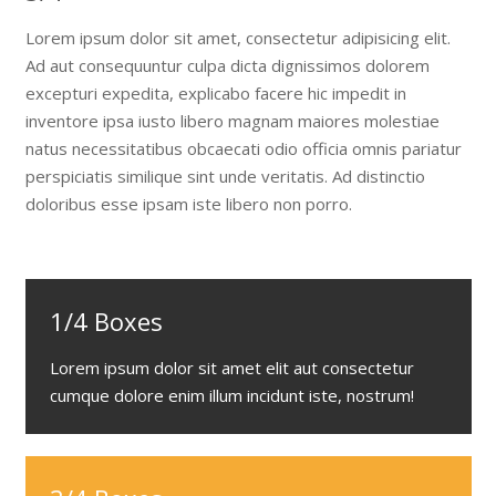
Lorem ipsum dolor sit amet, consectetur adipisicing elit.
Ad aut consequuntur culpa dicta dignissimos dolorem
excepturi expedita, explicabo facere hic impedit in
inventore ipsa iusto libero magnam maiores molestiae
natus necessitatibus obcaecati odio officia omnis pariatur
perspiciatis similique sint unde veritatis. Ad distinctio
doloribus esse ipsam iste libero non porro.
1/4 Boxes
Lorem ipsum dolor sit amet elit aut consectetur
cumque dolore enim illum incidunt iste, nostrum!