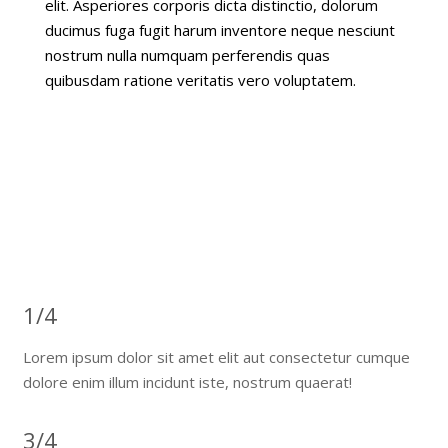
elit. Asperiores corporis dicta distinctio, dolorum
ducimus fuga fugit harum inventore neque nesciunt
nostrum nulla numquam perferendis quas
quibusdam ratione veritatis vero voluptatem.
1/4 Boxes
Lorem ipsum dolor sit amet elit aut consectetur
cumque dolore enim illum incidunt iste, nostrum!
1/4
Lorem ipsum dolor sit amet elit aut consectetur cumque
dolore enim illum incidunt iste, nostrum quaerat!
3/4