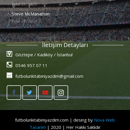
Eylül 21, 2020
Steve McManaman
Eylül 21, 2020
İletişim Detayları
Göztepe / Kadıköy / İstanbul
0546 957 07 11
futbolunkitabiniyazdim@gmail.com
futbolunkitabiniyazdim.com | desing by
Nova Web
Tasarım
| 2020 | Her Hakkı Saklıdır