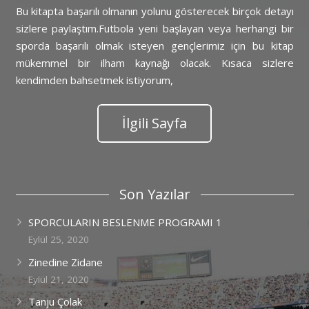
Bu kitapta başarılı olmanın yolunu gösterecek birçok detayı
sizlere paylaştım.Futbola yeni başlayan veya herhangi bir
sporda başarılı olmak isteyen gençlerimiz için bu kitap
mükemmel bir ilham kaynağı olacak. Kısaca sizlere
kendimden bahsetmek istiyorum,
İlgili Sayfa
Son Yazılar
SPORCULARIN BESLENME PROGRAMI 1
Eylül 25, 2020
Zinedine Zidane
Eylül 21, 2020
Tanju Çolak