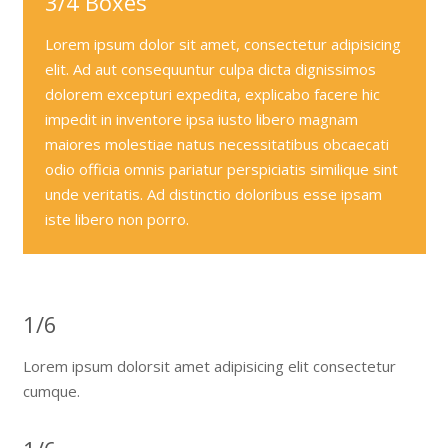
3/4 Boxes
Lorem ipsum dolor sit amet, consectetur adipisicing
elit. Ad aut consequuntur culpa dicta dignissimos
dolorem excepturi expedita, explicabo facere hic
impedit in inventore ipsa iusto libero magnam
maiores molestiae natus necessitatibus obcaecati
odio officia omnis pariatur perspiciatis similique sint
unde veritatis. Ad distinctio doloribus esse ipsam
iste libero non porro.
1/6
Lorem ipsum dolorsit amet adipisicing elit consectetur
cumque.