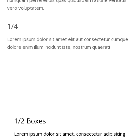
numquam perferendis quas quibusdam ratione veritatis
vero voluptatem.
1/4
Lorem ipsum dolor sit amet elit aut consectetur cumque
dolore enim illum incidunt iste, nostrum quaerat!
1/4 Boxes
Lorem ipsum dolor sit amet elit aut consectetur
cumque dolore enim illum incidunt iste, nostrum!
1/2 Boxes
Lorem ipsum dolor sit amet, consectetur adipisicing