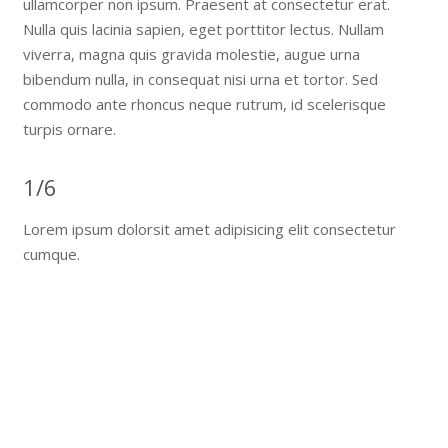
ullamcorper non ipsum. Praesent at consectetur erat.
Nulla quis lacinia sapien, eget porttitor lectus. Nullam
viverra, magna quis gravida molestie, augue urna
bibendum nulla, in consequat nisi urna et tortor. Sed
commodo ante rhoncus neque rutrum, id scelerisque
turpis ornare.
1/6
Lorem ipsum dolorsit amet adipisicing elit consectetur
cumque.
1/3 Boxes
Lorem ipsum dolor sit amet, consectetur adipisicing elit.
Ipsam, placeat, quae? Asperiores consectetur ducimus