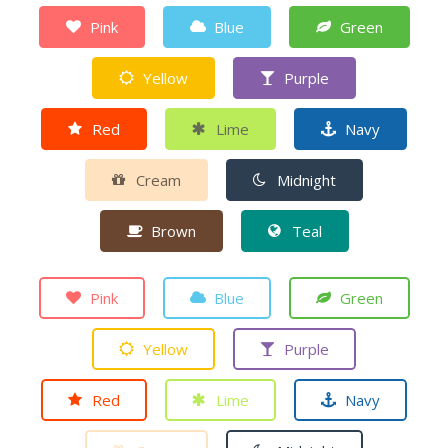
Pink
Blue
Green
Yellow
Purple
Red
Lime
Navy
Cream
Midnight
Brown
Teal
Pink
Blue
Green
Yellow
Purple
Red
Lime
Navy