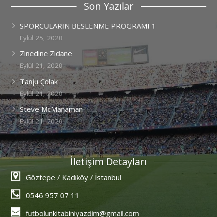
Son Yazılar
SPORCULARIN BESLENME PROGRAMI 1
Eylül 25, 2020
Zinedine Zidane
Eylül 21, 2020
Tanju Çolak
Eylül 21, 2020
Steve McManaman
Eylül 21, 2020
İletişim Detayları
Göztepe / Kadıköy / İstanbul
0546 957 07 11
futbolunkitabiniyazdim@gmail.com