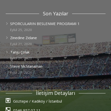
Son Yazılar
SPORCULARIN BESLENME PROGRAMI 1
Eylül 25, 2020
Zinedine Zidane
Eylül 21, 2020
Tanju Çolak
Eylül 21, 2020
Steve McManaman
Eylül 21, 2020
İletişim Detayları
Göztepe / Kadıköy / İstanbul
0546 957 07 11