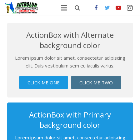
ANA SAYFA
ActionBox with Alternate
HAKKIMDA
background color
ONLİNE SATIŞ
Lorem ipsum dolor sit amet, consectetur adipiscing
FUTBOLDA GÜNCEL HABERLER
elit. Duis vestibulum sem eu iaculis varius.
İLETİŞİM
CLICK ME ONE
CLICK ME TWO
ActionBox with Primary
background color
Lorem ipsum dolor sit amet, consectetur adipiscing