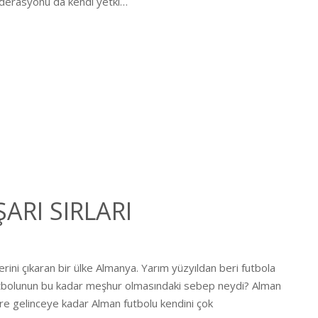
federasyonu da kendi yetki…
RI SIRLARI
rini çıkaran bir ülke Almanya. Yarım yüzyıldan beri futbola
futbolunun bu kadar meşhur olmasındaki sebep neydi? Alman
ere gelinceye kadar Alman futbolu kendini çok