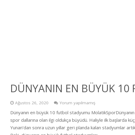
DÜNYANIN EN BÜYÜK 10
Ağustos 26, 2020
Yorum yapılmamış
Dünyanın en büyük 10 futbol stadyumu MolatikSporDünyanın e
spor dallarına olan ilgi oldukça büyüdü. Haliyle ilk başlarda k
Yunan’dan sonra uzun yıllar geri planda kalan stadyumlar artı
Peki, dünyanın en büyük futbol stadyumları…