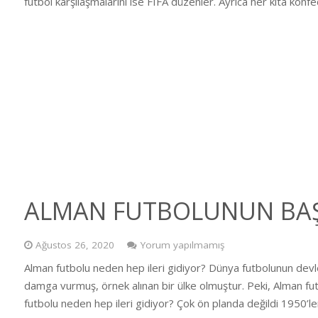
futbol karşılaşmalarını ise FIFA düzenler. Ayrıca her kıta kon
ALMAN FUTBOLUNUN BAŞA
Ağustos 26, 2020
Yorum yapılmamış
Alman futbolu neden hep ileri gidiyor? Dünya futbolunun devle
damga vurmuş, örnek alınan bir ülke olmuştur. Peki, Alman 
futbolu neden hep ileri gidiyor? Çok ön planda değildi 1950’l