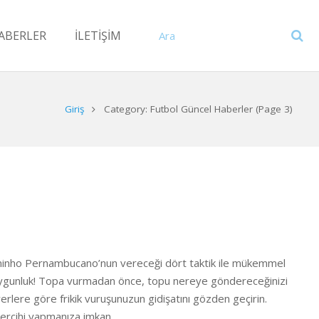
ABERLER
İLETİŞİM
Giriş
Category: Futbol Güncel Haberler
(Page 3)
uninho Pernambucano’nun vereceği dört taktik ile mükemmel
ca uygunluk! Topa vurmadan önce, topu nereye göndereceğinizi
erlere göre frikik vuruşunuzun gidişatını gözden geçirin.
tercihi yapmanıza imkan…