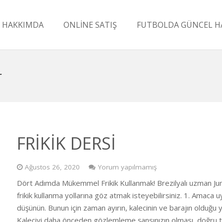
HAKKIMDA
ONLİNE SATIŞ
FUTBOLDA GÜNCEL H
r
FRİKİK DERSİ
Ağustos 26, 2020
Yorum yapılmamış
Dört Adımda Mükemmel Frikik Kullanmak! Brezilyalı uzman J
frikik kullanma yollarına göz atmak isteyebilirsiniz. 1. Ama
düşünün. Bunun için zaman ayırın, kalecinin ve barajın olduğu y
Kaleciyi daha önceden gözlemleme şansınızın olması, doğru 