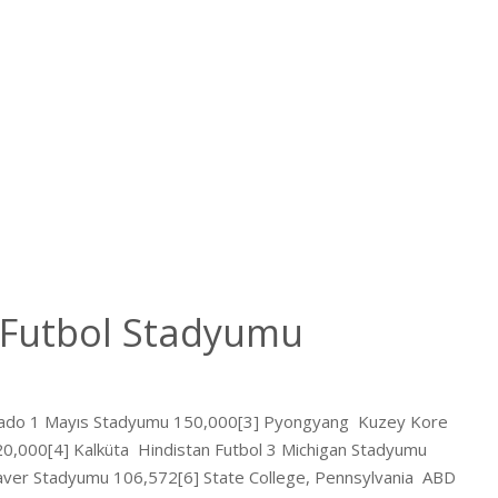
 Futbol Stadyumu
ungrado 1 Mayıs Stadyumu 150,000[3] Pyongyang Kuzey Kore
120,000[4] Kalküta Hindistan Futbol 3 Michigan Stadyumu
aver Stadyumu 106,572[6] State College, Pennsylvania ABD